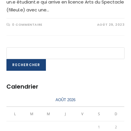
un.e étudiant.e qui arrive en licence Arts du Spectacle
(filleul.e) avec une…
0 COMMENTAIRE
AOÛT 29, 2023
Rechercher
RECHERCHER
Calendrier
AOÛT 2026
L
M
M
J
V
S
D
1
2