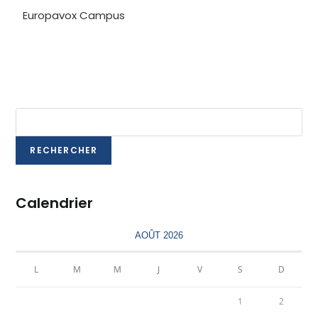
Europavox Campus
RECHERCHER
Calendrier
AOÛT 2026
L
M
M
J
V
S
D
1
2